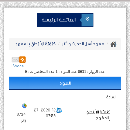
القائمة الرئيسة
معهد أهل الحديث والأثر
كَيْفِيَّةُ الِالْتِحَاقِ بِالمَعْهَدِ
|
Share
عدد الزوار :
8031
عدد المواد :
1
عدد المحاضرات :
0
المواد
المادة
2020-12 -27
كَيْفِيَّةُ الِالْتِحَاقِ
8734
07:53
بِالمَعْهَدِ
زائر