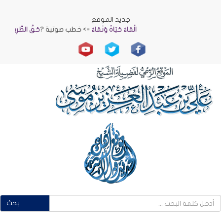
جديد الموقع
الْمَاءُ حَيَاةٌ وَنَمَاءٌ
=> خطب صوتية ?
حَقُّ الطَّرِيقِ
=> 
بحث