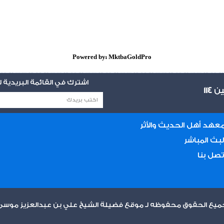
Powered by: MktbaGoldPro
اشترك في القائمة البريدية
يين
114
عهد أهل الحديث والأثر
لبث المباشر
تصل بنا
ميع الحقوق محفوظه لـ موقع فضيلة الشيخ علي بن عبدالعزيز موسى