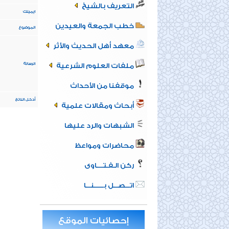
التعريف بالشيخ
ايميلك
خطب الجمعة والعيدين
الموضوع
معهد أهل الحديث والأثر
الرسالة
ملفات العلوم الشرعية
موقفنا من الأحداث
أدخل الناتج
أبحاث ومقالات علمية
الشبهات والرد عليها
محاضرات ومواعظ
ركن الـفـتــــاوى
اتـــصـــل بــــــنـــا
إحصائيات الموقع