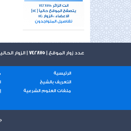
انت الزائر :
742875
[يتصفح الموقع حالياً [
114
الاعضاء :
الزوار :
114
0
تفاصيل المتواجدون
عدد زوار الموقع ||
742875
|| الزوار الحال
الرئيسية
م
التعريف بالشيخ
ا
ملفات العلوم الشرعية
إ
ج