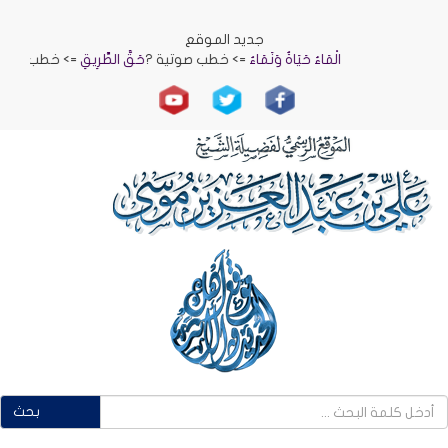
جديد الموقع
الْمَاءُ حَيَاةٌ وَنَمَاءٌ
=> خطب صوتية ?
حَقُّ الطَّرِيقِ
=> خطب صوتية ?
الرِّ
بحث