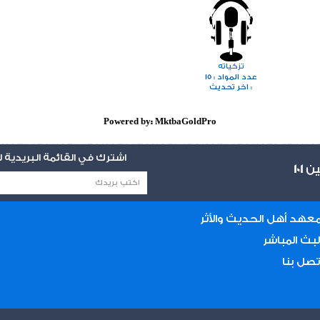
تزكياته
15
عدد المواد :
اخر تحديث :
Powered by: MktbaGoldPro
اشترك في القائمة البريدية
يين
101
عهد أهل الحديث والأثر
لبث المباشر
تصل بنا