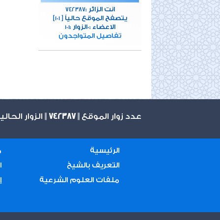
انت الزائر :
742387
[يتصفح الموقع حالياً [
101
الاعضاء :
الزوار :
101
0
تفاصيل المتواجدون
عدد زوار الموقع ||
742387
|| الزوار الحال
الرئيسية
م
التعريف بالشيخ
ا
ملفات العلوم الشرعية
إ