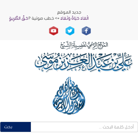
جديد الموقع
الْمَاءُ حَيَاةٌ وَنَمَاءٌ
=> خطب صوتية ?
حَقُّ الطَّرِيقِ
=> خطب
بحث