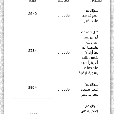
الفتوى
المرسل
الزوار
سؤال عن
2940
الخوف من
ibnabdel
عاب القبر
هل حقيقة
أن ابن عمر
رضي لله
عليهما أنه
2534
لما أراد أن
ibnabdel
يتفى طلب
أن يقرأ عليه
عند دفنه
بسورة البقرة
سؤال عن
2864
هجر شخص
ibnabdel
يسيء لآخر
سؤال عن
إمام يعطي