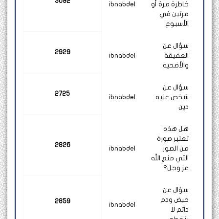
3092
خاطرة مرة أو
ibnabdel
مرتين في
الأسبوع
سؤال عن
2929
العقيقة
ibnabdel
والأضحية
سؤال عن
2725
شخص عليه
ibnabdel
دين
هل هذه
تعتبر صورة
2826
من الصور
ibnabdel
التي منع الله
عز وجل؟
سؤال عن
حيض ودم
2859
ibnabdel
دائم لا