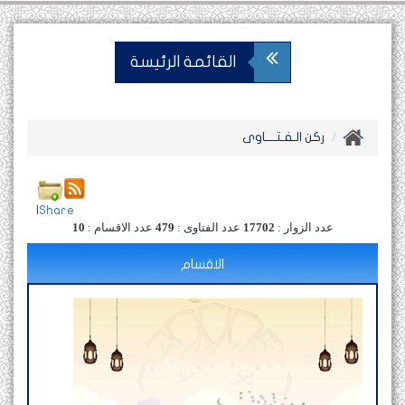
القائمة الرئيسة
ركن الـفـتــــاوى
|
Share
عدد الزوار :
17702
عدد الفتاوى :
479
عدد الاقسام :
10
الاقسام