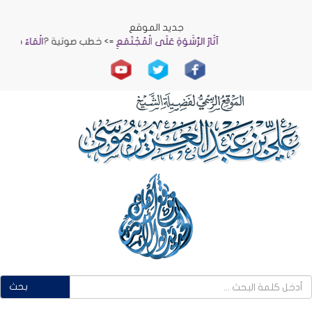
جديد الموقع
آثَارُ الرِّشْوَةِ عَلَى الْمُجْتَمَعِ
=> خطب صوتية ?
الْمَاءُ حَيَاةٌ وَنَمَاء
بحث