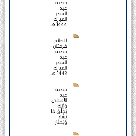
خطبة
عيد
الفطر
المبارك
1444 هـ
للصائم
فرحتان -
خطبة
عيد
الفطر
المبارك
1442 هـ
خطبة
عيد
الأضحى
وَرَبُّكَ
يَخْلُقُ مَا
يَشَاءُ
وَيَخْتَارُ