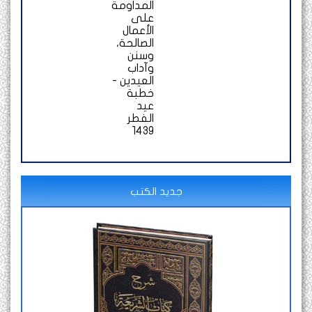
المداومة
على
الأعمال
الصالحة،
وسنن
وآداب
العيدين -
خطبة
عيد
الفطر
1439
جديد الكتب