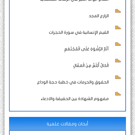
الزارع المجد
القيم الإنسانية في سورة الحجرات
آثَارُ الرِّشْوَةِ عَلَى الْمُجْتَمَعِ
الْحَالُ أَبْلَغُ مِنَ الْمَقَالِ
الحقوق والحرمات في خطبة حجة الوداع
مفهوم الشهادة بين الحقيقة والادعاء
أبحاث ومقالات علمية