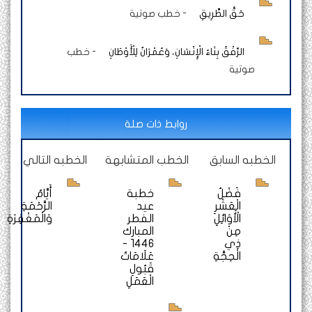
حَقُّ الطَّرِيقِ
-
خطب صوتية
الرِّفْقُ بِنَاءُ الْإِنْسَانِ، وَعُمْرَانٌ لِلْأَوْطَانِ
-
خطب
صوتية
روابط ذات صلة
الخطبه السابق
الخطب المتشابهة
الخطبه التالي
فَضْلُ
خطبة
أَيَّامُ
الْعَشْرِ
عيد
الرَّحْمَةِ
الْأَوَائِلِ
الفطر
وَالْمَغْفِرَةِ
مِنْ
المبارك
ذِي
1446 -
الْحِجَّةِ
عَلَامَاتُ
قَبُولِ
الْعَمَلِ