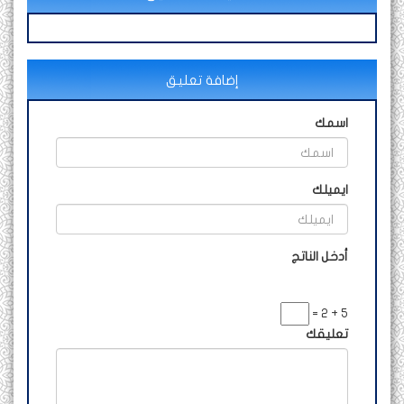
إضافة تعليق
اسمك
ايميلك
أدخل الناتج
5 + 2 =
تعليقك