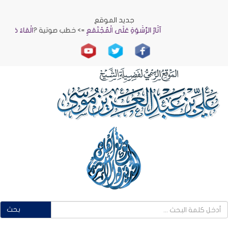
جديد الموقع
آثَارُ الرِّشْوَةِ عَلَى الْمُجْتَمَعِ
=> خطب صوتية ?
الْمَاءُ حَيَاةٌ وَنَمَاءٌ
=> 
بحث