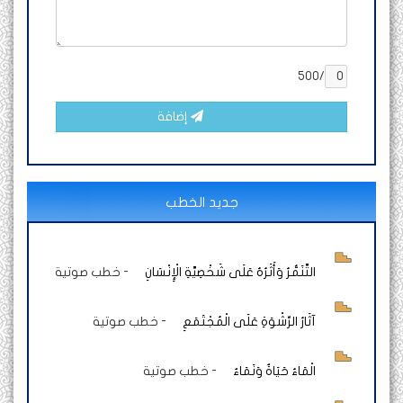
/500
إضافة
جديد الخطب
التَّنَمُّرُ وَأَثَرُهُ عَلَى شَخْصِيَّةِ الْإِنْسَانِ
-
خطب صوتية
آثَارُ الرِّشْوَةِ عَلَى الْمُجْتَمَعِ
-
خطب صوتية
الْمَاءُ حَيَاةٌ وَنَمَاءٌ
-
خطب صوتية