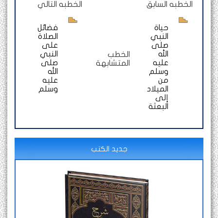
الخطبه السابق
الخطبه التالي
حياة
فضائل
النبي
الصلاة
صلى
على
الله
النبي
الخطب
عليه
صلى
المتشابهة
وسلم
الله
من
عليه
الميلاد
وسلم
إلى
البعثة
جديد الكتب