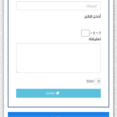
أدخل الناتج
3 + 9 =
تعليقك
/500
إضافة