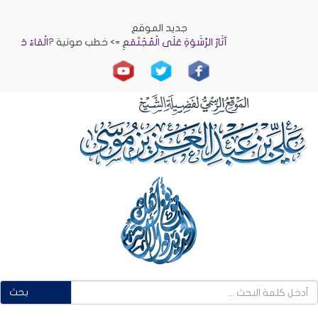
جديد الموقع
آثَارُ الرِّشْوَةِ عَلَى الْمُجْتَمَعِ
=> خطب صوتية ?
الْمَاءُ حَيَاةٌ وَنَمَاءٌ
بحث