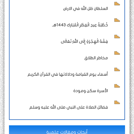
السلطان ظل الله في الارض
خُطْبَةُ عِيدِ الْفِطْرِ الْمُبَارك 1443هـ
فِقْهُ الْهِجْرَةِ إِلَى اللهِ تَعَالَى
مخاطر الطلاق
أسماء يوم القيامة ودلالاتها في القرآن الكريم
الأسرة سكن ومودة
فضائل الصلاة على النبي صلى الله عليه وسلم
أبحاث ومقالات علمية