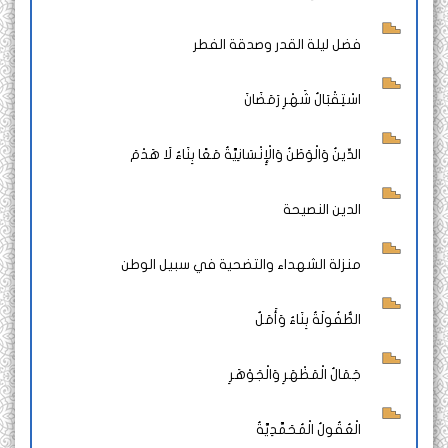
فضل ليلة القدر وصدقة الفطر
اسْتِقْبَالُ شَهْرِ رَمَضَانَ
الدِّينُ وَالْوَطَنُ وَالْإِنْسَانِيَّةُ مَعًا بِنَاءٌ لَا هَدْمَ
الدين النصيحة
منزلة الشهداء والتضحية في سبيل الوطن
الطُّفُولَةُ بِنَاءٌ وَأَمَلٌ
جَمَالُ الْمَظْهَرِ وَالْجَوْهَرِ
الْعُقُولُ الْمُحَمَّدِيَّةُ