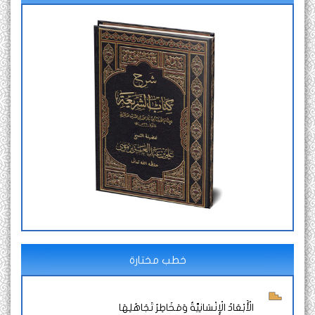
خطب مختارة
الْأَبْعَادُ الْإِنْسَانِيَّةُ وَمَخَاطِرُ تَجَاهُلِهَا