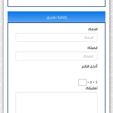
إضافة تعليق
اسمك
ايميلك
أدخل الناتج
3 + 9 =
تعليقك