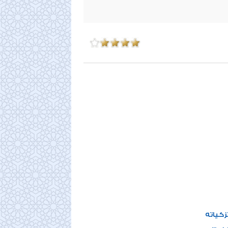
زكياته