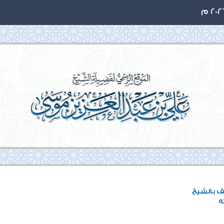
ف بالشيخ
ه