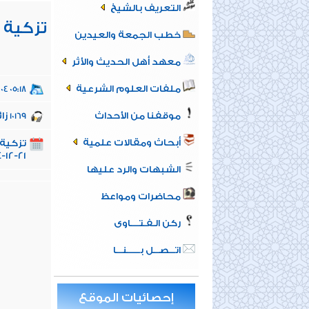
التعريف بالشيخ
تزكية 
خطب الجمعة والعيدين
معهد أهل الحديث والأثر
ملفات العلوم الشرعية
-04 05:18
موقفنا من الأحداث
زائ
10169
أبحاث ومقالات علمية
21-12-2014
الشبهات والرد عليها
محاضرات ومواعظ
ركن الـفـتــــاوى
اتـــصـــل بــــــنـــا
إحصائيات الموقع