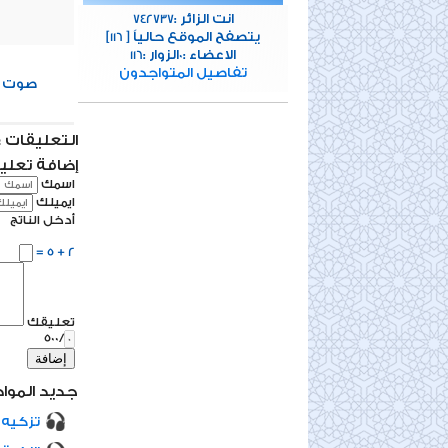
انت الزائر :
742737
[يتصفح الموقع حالياً [
116
الاعضاء :
الزوار :
116
0
تفاصيل المتواجدون
0
صوت
التعليقات : 0 تعلي
إضافة تعلي
اسمك
ايميلك
أدخل الناتج
2 + 5 =
تعليقك
/500
إضافة
جديد المواد
تزكيه 