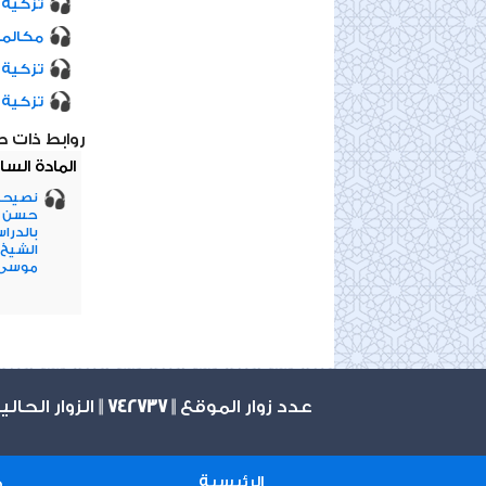
تزكية ال
مكالمة
تزكية 
تزكية 
روابط ذات 
المادة السا
نصيحة 
حسن بن
بالدرا
الشيخ 
موسى
عدد زوار الموقع ||
742737
|| الزوار الحال
الرئيسية
م