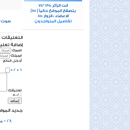
انت الزائر :
742635
[يتصفح الموقع حالياً [
85
الاعضاء :
الزوار :
85
0
0
تفاصيل المتواجدون
صوت
التعليقات : 0 تعلي
إضافة تعلي
اسمك
ايميلك
أدخل الناتج
6 + 2 =
تعليقك
/500
إضافة
جديد المواد
-
28
مخ