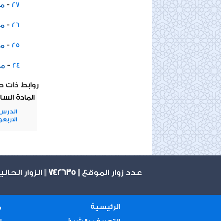
-
27
مخ
-
26
مخ
-
25
مخ
-
24
مخ
روابط ذات 
المادة السا
الدرس 
الاربعون/6/2/23
عدد زوار الموقع ||
742635
|| الزوار الحال
الرئيسية
م