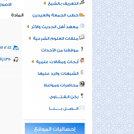
التعريف بالشيخ
الاصول
المادة
خطب الجمعة والعيدين
معهد أهل الحديث والأثر
ملفات العلوم الشرعية
17 12:44
موقفنا من الأحداث
زائ
4380
أبحاث ومقالات علمية
الشبهات والرد عليها
محاضرات ومواعظ
ركن الـفـتــــاوى
اتـــصـــل بــــــنـــا
إحصائيات الموقع