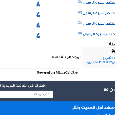
تصر سيرة الرسول ﷺ
تصر سيرة الرسول ﷺ
تصر سيرة الرسول ﷺ
تصر سيرة الرسول ﷺ
صلة
بق
المواد المتشابهة
الثاني و
143هجري
Powered by: MktbaGoldPro
اشترك في القائمة البريدية
يين
85
عهد أهل الحديث والأثر